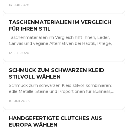
einer Handtasche prägen und Qualität klar sichtbar
14. Juli 2026
machen.
TASCHENMATERIALIEN IM VERGLEICH
FÜR IHREN STIL
Taschenmaterialien im Vergleich hilft Ihnen, Leder,
Canvas und vegane Alternativen bei Haptik, Pflege,
Gewicht und Anlass für den Kauf klar einzuordnen.
12. Juli 2026
SCHMUCK ZUM SCHWARZEN KLEID
STILVOLL WÄHLEN
Schmuck zum schwarzen Kleid stilvoll kombinieren:
edle Metalle, Steine und Proportionen für Business,
Dinner und festliche Anlässe.
10. Juli 2026
HANDGEFERTIGTE CLUTCHES AUS
EUROPA WÄHLEN