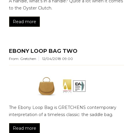
A handle, what’s in a handle? Quite a lot when it comes
to the Oyster Clutch.
Read more
EBONY LOOP BAG TWO
From: Gretchen
12/04/2018 09:00
The Ebony Loop Bag is GRETCHENS contemporary
interpretation of a timeless classic: the saddle bag.
Read more