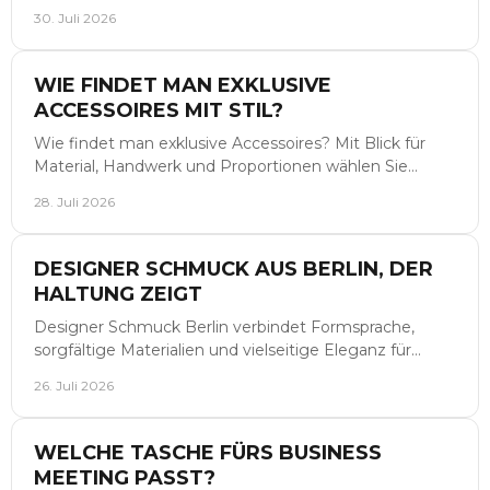
Sie vom Empfang bis zur Gala souverän begleiten, klar.
30. Juli 2026
WIE FINDET MAN EXKLUSIVE
ACCESSOIRES MIT STIL?
Wie findet man exklusive Accessoires? Mit Blick für
Material, Handwerk und Proportionen wählen Sie
Stücke, die Ihre Garderobe dauerhaft prägen mit Stil.
28. Juli 2026
DESIGNER SCHMUCK AUS BERLIN, DER
HALTUNG ZEIGT
Designer Schmuck Berlin verbindet Formsprache,
sorgfältige Materialien und vielseitige Eleganz für
Looks, die Persönlichkeit sichtbar machen, jeden Tag.
26. Juli 2026
WELCHE TASCHE FÜRS BUSINESS
MEETING PASST?