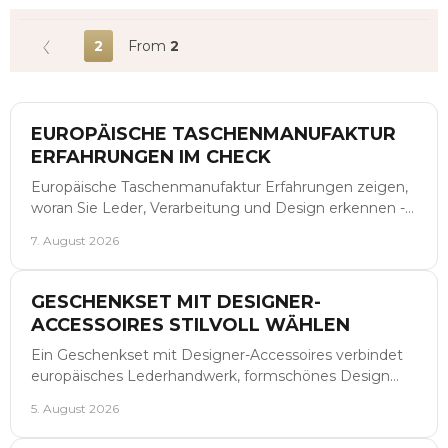
2
From
2
EUROPÄISCHE TASCHENMANUFAKTUR
ERFAHRUNGEN IM CHECK
Europäische Taschenmanufaktur Erfahrungen zeigen,
woran Sie Leder, Verarbeitung und Design erkennen -
und welche Tasche langfristig gut passt.
7. August 2026
GESCHENKSET MIT DESIGNER-
ACCESSOIRES STILVOLL WÄHLEN
Ein Geschenkset mit Designer-Accessoires verbindet
europäisches Lederhandwerk, formschönes Design
und persönliche Auswahl zu einem bleibenden
5. August 2026
Designgeschenk.