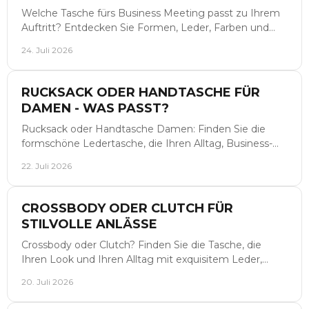
Welche Tasche fürs Business Meeting passt zu Ihrem
Auftritt? Entdecken Sie Formen, Leder, Farben und
Details für einen stilvollen, souveränen Arbeitstag.
24. Juli 2026
RUCKSACK ODER HANDTASCHE FÜR
DAMEN - WAS PASST?
Rucksack oder Handtasche Damen: Finden Sie die
formschöne Ledertasche, die Ihren Alltag, Business-
Termine, Reisen und besondere Abende stilvoll
22. Juli 2026
begleitet.
CROSSBODY ODER CLUTCH FÜR
STILVOLLE ANLÄSSE
Crossbody oder Clutch? Finden Sie die Tasche, die
Ihren Look und Ihren Alltag mit exquisitem Leder,
klarer Funktion und Stilgefühl präzise ergänzt.
20. Juli 2026