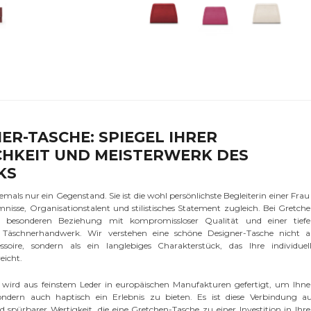
NER-TASCHE: SPIEGEL IHRER
CHKEIT UND MEISTERWERK DES
KS
emals nur ein Gegenstand. Sie ist die wohl persönlichste Begleiterin einer Frau
mnisse, Organisationstalent und stilistisches Statement zugleich. Bei Gretch
r besonderen Beziehung mit kompromissloser Qualität und einer tief
s Täschnerhandwerk. Wir verstehen eine schöne Designer-Tasche nicht a
ssoire, sondern als ein langlebiges Charakterstück, das Ihre individuel
eicht.
e wird aus feinstem Leder in europäischen Manufakturen gefertigt, um Ihn
ondern auch haptisch ein Erlebnis zu bieten. Es ist diese Verbindung a
 spürbarer Wertigkeit, die eine Gretchen-Tasche zu einer Investition in Ihr