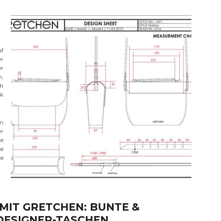
uf
er
er
n,
ch
ok
em
er
ge
ke
te
MIT GRETCHEN: BUNTE &
DESIGNER-TASCHEN