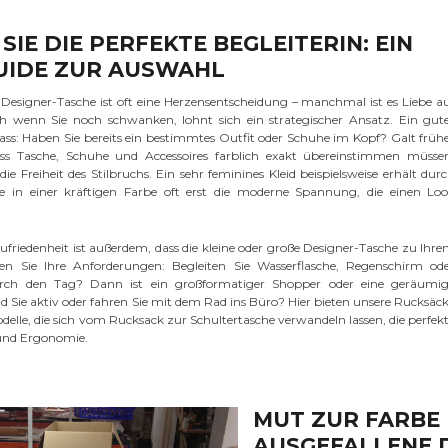
SIE DIE PERFEKTE BEGLEITERIN: EIN
UIDE ZUR AUSWAHL
Designer-Tasche ist oft eine Herzensentscheidung – manchmal ist es Liebe a
ch wenn Sie noch schwanken, lohnt sich ein strategischer Ansatz. Ein gut
lass: Haben Sie bereits ein bestimmtes Outfit oder Schuhe im Kopf? Galt früh
ass Tasche, Schuhe und Accessoires farblich exakt übereinstimmen müsse
die Freiheit des Stilbruchs. Ein sehr feminines Kleid beispielsweise erhält dur
e in einer kräftigen Farbe oft erst die moderne Spannung, die einen Lo
Zufriedenheit ist außerdem, dass die kleine oder große Designer-Tasche zu Ihr
ren Sie Ihre Anforderungen: Begleiten Sie Wasserflasche, Regenschirm od
rch den Tag? Dann ist ein großformatiger Shopper oder eine geräumi
nd Sie aktiv oder fahren Sie mit dem Rad ins Büro? Hier bieten unsere Rucksäc
delle, die sich vom Rucksack zur Schultertasche verwandeln lassen, die perfek
und Ergonomie.
MUT ZUR FARBE 
AUSGEFALLENE 