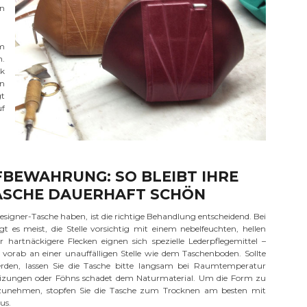
in
hm
n.
nk
on
gt
uf
BEWAHRUNG: SO BLEIBT IHRE
SCHE DAUERHAFT SCHÖN
esigner-Tasche haben, ist die richtige Behandlung entscheidend. Bei
 es meist, die Stelle vorsichtig mit einem nebelfeuchten, hellen
artnäckigere Flecken eignen sich spezielle Lederpflegemittel –
t vorab an einer unauffälligen Stelle wie dem Taschenboden. Sollte
rden, lassen Sie die Tasche bitte langsam bei Raumtemperatur
Heizungen oder Föhns schadet dem Naturmaterial. Um die Form zu
zunehmen, stopfen Sie die Tasche zum Trocknen am besten mit
us.