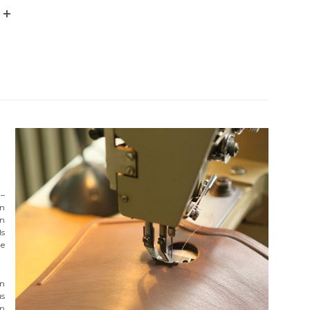
 –
en
en
ls
le
en
us
en