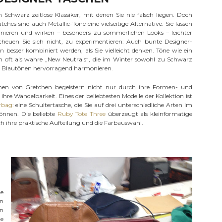
 Schwarz zeitlose Klassiker, mit denen Sie nie falsch liegen. Doch
hes sind auch Metallic-Töne eine vielseitige Alternative. Sie lassen
nieren und wirken – besonders zu sommerlichen Looks – leichter
Scheuen Sie sich nicht, zu experimentieren: Auch bunte Designer-
n besser kombiniert werden, als Sie vielleicht denken. Töne wie ein
h oft als wahre „New Neutrals“, die im Winter sowohl zu Schwarz
d Blautönen hervorragend harmonieren.
chen von Gretchen begeistern nicht nur durch ihre Formen- und
hre Wandelbarkeit. Eines der beliebtesten Modelle der Kollektion ist
rbag
: eine Schultertasche, die Sie auf drei unterschiedliche Arten im
önnen. Die beliebte
Ruby Tote Three
überzeugt als kleinformatige
 ihre praktische Aufteilung und die Farbauswahl.
te
en
en
te