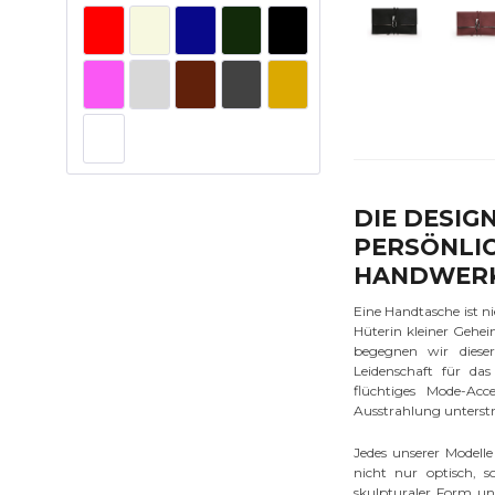
DIE DESIG
PERSÖNLI
HANDWER
Eine Handtasche ist ni
Hüterin kleiner Gehei
begegnen wir diese
Leidenschaft für da
flüchtiges Mode-Acce
Ausstrahlung unterstr
Jedes unserer Modell
nicht nur optisch, s
skulpturaler Form und