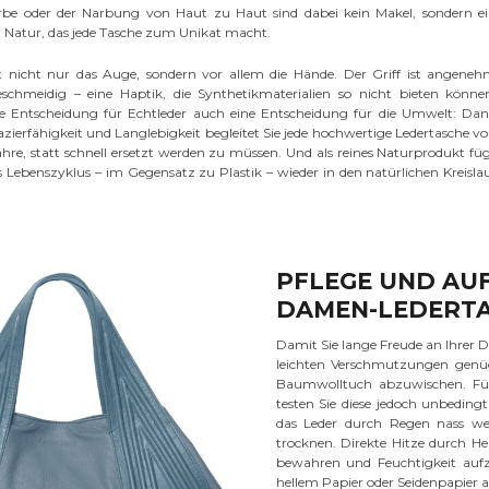
arbe oder der Narbung von Haut zu Haut sind dabei kein Makel, sondern e
 Natur, das jede Tasche zum Unikat macht.
t nicht nur das Auge, sondern vor allem die Hände. Der Griff ist angene
chmeidig – eine Haptik, die Synthetikmaterialien so nicht bieten könne
ie Entscheidung für Echtleder auch eine Entscheidung für die Umwelt: Da
zierfähigkeit und Langlebigkeit begleitet Sie jede hochwertige Ledertasche v
ahre, statt schnell ersetzt werden zu müssen. Und als reines Naturprodukt fü
s Lebenszyklus – im Gegensatz zu Plastik – wieder in den natürlichen Kreisla
PFLEGE UND AUF
DAMEN-LEDERTA
Damit Sie lange Freude an Ihrer D
leichten Verschmutzungen genügt
Baumwolltuch abzuwischen. Für h
testen Sie diese jedoch unbeding
das Leder durch Regen nass we
trocknen. Direkte Hitze durch 
bewahren und Feuchtigkeit auf
hellem Papier oder Seidenpapier a