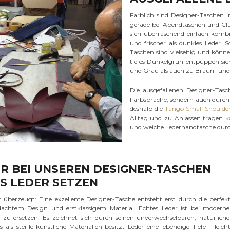
Farblich sind Designer-Taschen in
gerade bei Abendtaschen und Clutc
sich überraschend einfach kombi
und frischer als dunkles Leder. 
Taschen sind vielseitig und könne
tiefes Dunkelgrün entpuppen sic
und Grau als auch zu Braun- un
Die ausgefallenen Designer-Tas
Farbsprache, sondern auch durch i
deshalb die
Tango Small Shoulde
Alltag und zu Anlässen tragen k
und weiche Lederhandtasche durch
 BEI UNSEREN DESIGNER-TASCHEN
S LEDER SETZEN
 überzeugt: Eine exzellente Designer-Tasche entsteht erst durch die perfek
achtem Design und erstklassigem Material. Echtes Leder ist bei modern
 zu ersetzen. Es zeichnet sich durch seinen unverwechselbaren, natürlich
als sterile künstliche Materialien besitzt Leder eine lebendige Tiefe – leich