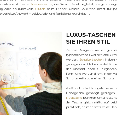
b als strukturierte
Businesstasche
, die Sie im Beruf begleitet, als geräumig
ag oder als kunstvolle
Clutch
beim Dinner: Unsere Kollektion bietet für je
ie perfekte Antwort – zeitlos, edel und funktional durchdacht.
LUXUS-TASCHEN 
SIE IHREN STIL
Zeitlose Designer-Taschen gibt 
typischerweise zwei seitliche Gr
werden.
Schultertaschen
haben e
getragen – so bleiben beide Hände 
den Abendstunden zu eleganten, 
Form und werden direkt in der H
Schulterkette oder einen Schulter
Als Pouch oder Handgelenkstasche
Handgelenk gehängt getragen 
Rucksäcke
punkten unter gesundh
der Tasche gleichmäßig auf beid
praktisch, da man stets beide Händ