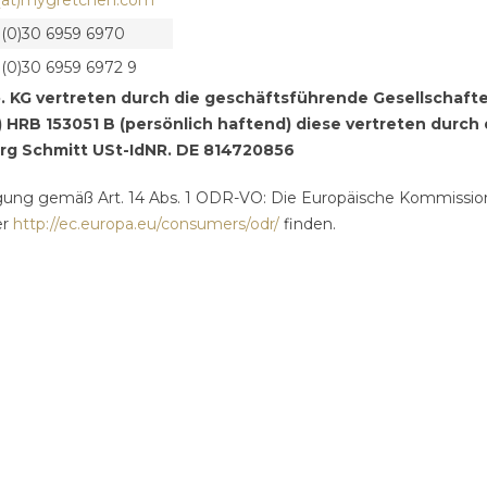
o(at)mygretchen.com
 (0)30 6959 6970
(0)30 6959 6972 9
KG vertreten durch die geschäftsführende Gesellschafte
 HRB 153051 B (persönlich haftend) diese vertreten durch 
rg Schmitt
USt-IdNR. DE 814720856
egung gemäß Art. 14 Abs. 1 ODR-VO: Die Europäische Kommission s
er
http://ec.europa.eu/consumers/odr/
finden.