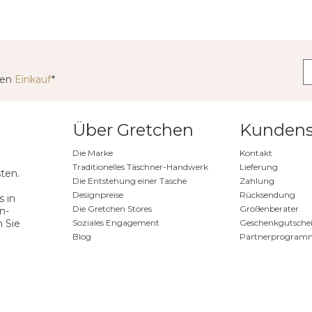
ten
Einkauf
*
Über Gretchen
Kundens
Die Marke
Kontakt
Traditionelles Täschner-Handwerk
Lieferung
ten.
Die Entstehung einer Tasche
Zahlung
Designpreise
Rücksendung
 in
Die Gretchen Stores
Größenberater
n-
n Sie
Soziales Engagement
Geschenkgutsche
Blog
Partnerprogram